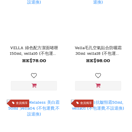
VELLA 綠色配方潔面啫喱
Vella毛孔空氣貼合防曬霜
150ml, vella16 (不包運費,
30ml vella18 (不包運費,
不設退換)
不設退換)
HK$78.00
HK$98.00
會員獨享
會員獨享