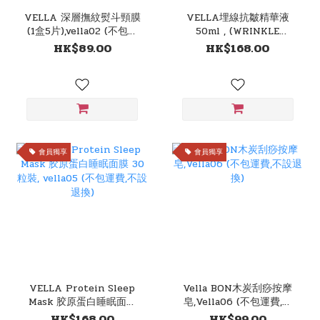
VELLA 深層撫紋熨斗頸膜
VELLA埋線抗皺精華液
(1盒5片),vella02 (不包運
50ml , (WRINKLE
費,不設退換)
AMPOULE) Vella03 (不
HK$89.00
HK$168.00
包運費,不設退換)
會員獨享
會員獨享
VELLA Protein Sleep
Vella BON木炭刮痧按摩
Mask 胶原蛋白睡眠面膜
皂,Vella06 (不包運費,不
30粒裝, vella05 (不包運
設退換)
HK$168.00
HK$99.00