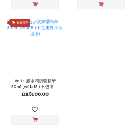
會員獨享
Vella 超水潤防曬精華
30ml ,vella15 (不包運費,
不設退換)
HK$108.00