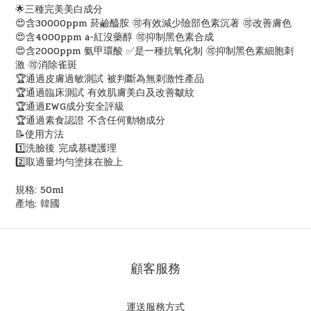
🌟三種完美美白成分
😍含30000ppm 菸鹼醯胺 🉑有效減少險部色素沉著 🉑改善膚色
😍含4000ppm a-紅沒藥醇 🉑抑制黑色素合成
😍含2000ppm 氨甲環酸 ✅是一種抗氧化制 🉑抑制黑色素細胞刺
激 🉑消除雀斑
🏆通過皮膚過敏測試 被判斷為無刺激性產品
🏆通過臨床測試 有效肌膚美白及改善皺紋
🏆通過EWG成分安全評級
🏆通過素食認證 不含任何動物成分
📝使用方法
1️⃣洗臉後 完成基礎護理
2️⃣取適量均勻塗抹在臉上
規格: 50ml
產地: 韓國
顧客服務
運送服務方式