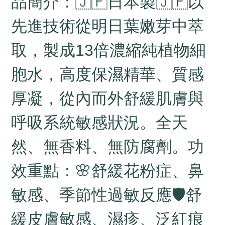
品簡介：🇯🇵日本製🇯🇵以
先進技術從明日葉嫩芽中萃
取，製成13倍濃縮純植物細
胞水，高度保濕精華、質感
厚凝，從內而外舒緩肌膚與
呼吸系統敏感狀況。全天
然、無香料、無防腐劑。功
效重點：🌸舒緩花粉症、鼻
敏感、季節性過敏反應🛡舒
緩皮膚敏感、濕疹、泛紅痕